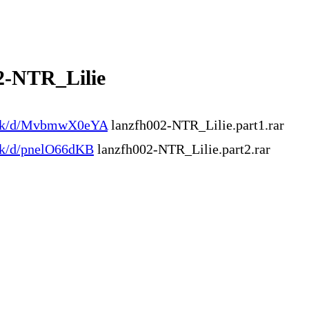
2-NTR_Lilie
l.ink/d/MvbmwX0eYA
lanzfh002-NTR_Lilie.part1.rar
.ink/d/pnelO66dKB
lanzfh002-NTR_Lilie.part2.rar